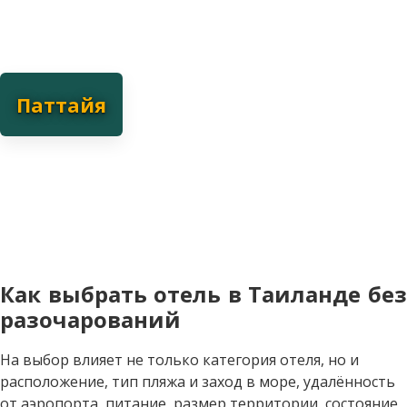
Паттайя
Паттайя - для городского отдыха и развлечений.
Курортный город рядом с Бангкоком: короткий трансфер,
рестораны, шоппинг и ночная жизнь. Подходит для
коротких поездок и активного отдыха с развлечениями.
Как выбрать отель в Таиланде без
разочарований
На выбор влияет не только категория отеля, но и
расположение, тип пляжа и заход в море, удалённость
от аэропорта, питание, размер территории, состояние