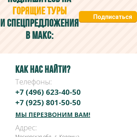
минусы каждого варианта, порекомендуем
ГОРЯЩИЕ ТУРЫ
корпуса и расположение. Так снижаем риск
Подписаться
разочарований.
И СПЕЦПРЕДЛОЖЕНИЯ
В МАКС:
КАК НАС НАЙТИ?
Телефоны:
+7 (496) 623-40-50
+7 (925) 801-50-50
МЫ ПЕРЕЗВОНИМ ВАМ!
Адрес:
Московская обл., г. Коломна