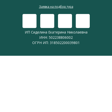
Заявка на подбор тура
ИП Сиделина Екатерина Николаевна
ИНН: 502238806002
ОГРН ИП: 318502200039801