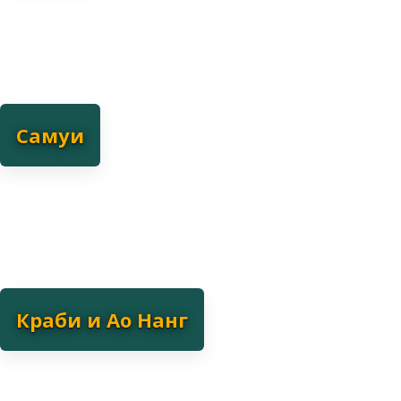
туристов, которым важны удобство и короткие
трансферы.
Самуи
Самуи - для спокойного отдыха у моря. Остров с камерной
атмосферой, чистыми пляжами и спокойными бухтами.
Подходит для пар и туристов, которые ищут тишину и
красивое море без городской суеты.
Краби и Ао Нанг
Краби и Ао Нанг - для природы и островов. Материковая
часть с живописными скалами, парками и доступом к
островам Пхи-Пхи и Рейли. Подходит для экскурсий,
снорклинга и туристов, которым важна природа.