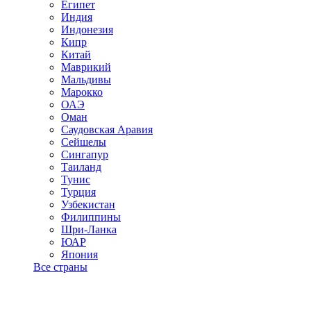
Египет
Индия
Индонезия
Кипр
Китай
Маврикий
Мальдивы
Марокко
ОАЭ
Оман
Саудовская Аравия
Сейшелы
Сингапур
Таиланд
Тунис
Турция
Узбекистан
Филиппины
Шри-Ланка
ЮАР
Япония
Все страны